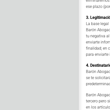
eliminaremos 
ese plazo (por
3. Legitimaci
La base legal 
Barón Abogados
tu negativa a
enviarte info
finalidad; en
para enviarte
4. Destinatar
Barón Abogado
se te solicit
predeterminado
Barón Abogado
tercero pero 
en los artícu