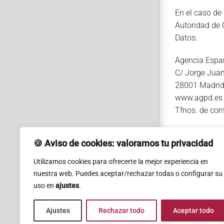
En el caso de
Autoridad de 
Datos:
Agencia Españ
C/ Jorge Juan
28001 Madri
www.agpd.es
Tfnos. de con
6. Procedenci
🍪​ Aviso de cookies: valoramos tu privacidad
El origen de l
personas que 
Utilizamos cookies para ofrecerte la mejor experiencia en
identificativ
nuestra web. Puedes aceptar/rechazar todas o configurar su
considerado 
uso en
ajustes
.
Ajustes
Rechazar todo
Aceptar todo