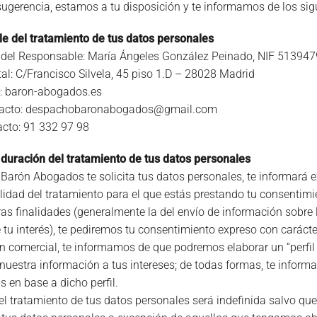
sugerencia, estamos a tu disposición y te informamos de los sig
e del tratamiento de tus datos personales
n del Responsable: María Ángeles González Peinado, NIF 51394
tal: C/Francisco Silvela, 45 piso 1.D – 28028 Madrid
b: baron-abogados.es
tacto: despachobaronabogados@gmail.com
acto: 91 332 97 98
y duración del tratamiento de tus datos personales
Barón Abogados te solicita tus datos personales, te informará 
nalidad del tratamiento para el que estás prestando tu consentim
ras finalidades (generalmente la del envío de información sob
 tu interés), te pediremos tu consentimiento expreso con carácte
n comercial, te informamos de que podremos elaborar un “perfil c
nuestra información a tus intereses; de todas formas, te info
 en base a dicho perfil.
el tratamiento de tus datos personales será indefinida salvo que