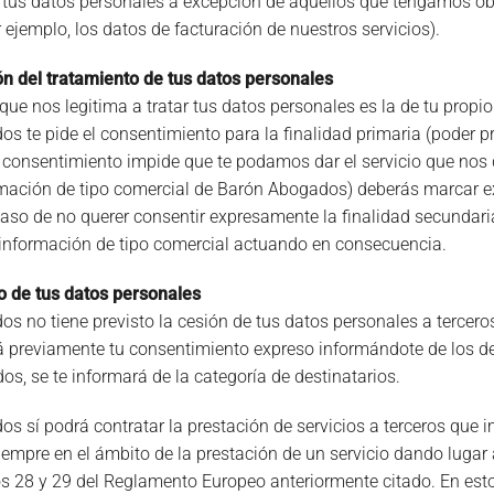
tus datos personales a excepción de aquellos que tengamos obli
 ejemplo, los datos de facturación de nuestros servicios).
ón del tratamiento de tus datos personales
que nos legitima a tratar tus datos personales es la de tu propi
 te pide el consentimiento para la finalidad primaria (poder pre
l consentimiento impide que te podamos dar el servicio que nos 
rmación de tipo comercial de Barón Abogados) deberás marcar e
 caso de no querer consentir expresamente la finalidad secunda
 información de tipo comercial actuando en consecuencia.
io de tus datos personales
s no tiene previsto la cesión de tus datos personales a terceros
ará previamente tu consentimiento expreso informándote de los de
s, se te informará de la categoría de destinatarios.
s sí podrá contratar la prestación de servicios a terceros que 
siempre en el ámbito de la prestación de un servicio dando luga
los 28 y 29 del Reglamento Europeo anteriormente citado. En es