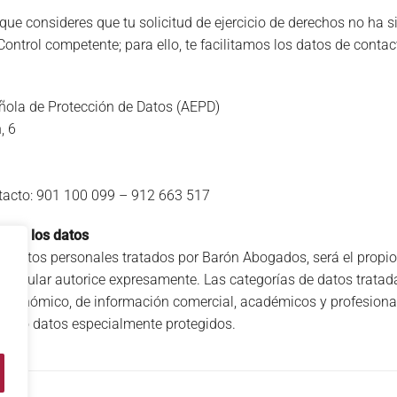
 que consideres que tu solicitud de ejercicio de derechos no h
Control competente; para ello, te facilitamos los datos de conta
ola de Protección de Datos (AEPD)
, 6
d
tacto: 901 100 099 – 912 663 517
a de los datos
os datos personales tratados por Barón Abogados, será el propio 
el titular autorice expresamente. Las categorías de datos trata
o, económico, de información comercial, académicos y profesional
como datos especialmente protegidos.