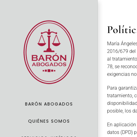
Saltar
al
contenido
Políti
María Ángeles
2016/679 del 
al tratamiento
78, se recono
exigencias nor
Para garantiz
tratamiento, c
disponibilida
BARÓN ABOGADOS
posible, los d
QUIÉNES SOMOS
En aplicación
datos (DPD) p