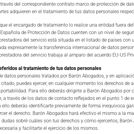
 través del correspondiente contrato marco de protección de d
tes adquieren en el tratamiento de tus datos personales respec
que el encargado de tratamiento lo realice una entidad fuera del
 Española de Protección de Datos cuenten con un nivel de segur
restadora del servicio está situada en el listado de países con 
zada expresamente la transferencia internacional de datos perso
prestadora del servicio trabaja al amparo del acuerdo EU-US Pri
eferidos al tratamiento de tus datos personales
de datos personales tratados por Barón Abogados, y en aplicaci
citado, puedes ejercer, en cualquier momento los derechos de acc
 portabilidad. Para ello deberás dirigirte a Barón Abogados por 
 a través de los datos de contacto reflejados en el punto 1 de e
 ello deberás identificarte previamente de forma inequívoca gara
ercer el derecho. Barón Abogados hará efectivo el mismo a la may
 dudas sobré cuáles son tus derechos y cómo ejercerlos, Barón 
cesaria y facilitarte el ejercicio de los mismos.