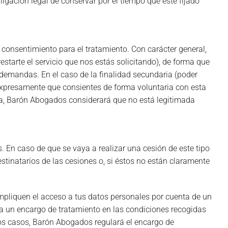
gación legal de conservar por el tiempo que esté fijado
o consentimiento para el tratamiento. Con carácter general,
starte el servicio que nos estás solicitando), de forma que
demandas. En el caso de la finalidad secundaria (poder
xpresamente que consientes de forma voluntaria con esta
ria, Barón Abogados considerará que no está legitimada
. En caso de que se vaya a realizar una cesión de este tipo
stinatarios de las cesiones o, si éstos no están claramente
impliquen el acceso a tus datos personales por cuenta de un
r a un encargo de tratamiento en las condiciones recogidas
tos casos, Barón Abogados regulará el encargo de