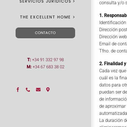
SERVICIOS JURÍDICOS
consulta y/o 
1. Responsabl
THE EXCELLENT HOME
Identificació
Dirección pos
CONTACTO
Dirección we
Email de con
Tfno. de cont
T:
+34 91 332 97 98
2. Finalidad 
M:
+34 67 683 38 02
Cada vez que 
cuál es la fi
datos para ot
Facebook
Phone
Correo
Cómo
puedan ser de
electrónico
llegar
de informació
de aproximar 
automatizadas
La duración d